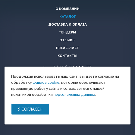
О КОМПАНИИ
КАТАЛОГ
ДОСТАВКА И ОПЛАТА
ТЕНДЕРЫ
ОТЗЫВЫ
ПРАЙС-ЛИСТ
КОНТАКТЫ
+7 (343)
247-81-7
7
Продолжая использовать наш сайт, вы даете согласие на
info@rtk-66.ru
обработку
файлов cookie
, которые обеспечивают
продвижение сайта
Разработка сайта:
правильную работу сайта и соглашаетесь с нашей
политикой обработки
персональных данных
.
© 2026 Все права защищены.
Я СОГЛАСЕН
Политика конфиденциальности
Политика обработки Cookies